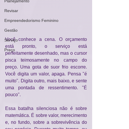
Planejamento
Revisar
Empreendedorismo Feminino
Gestão
Você conhece a cena. O orçamento 
Serviço
está pronto, o serviço está 
Preço
perfeitamente desenhado, mas o cursor 
pisca teimosamente no campo do 
preço. Uma gota de suor frio escorre. 
Você digita um valor, apaga. Pensa "é 
muito". Digita outro, mais baixo, e sente 
uma pontada de ressentimento. "É 
pouco".
Essa batalha silenciosa não é sobre 
matemática. É sobre valor, merecimento 
e, no fundo, sobre a sobrevivência do 
seu negócio. Durante muito tempo, eu 