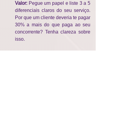
Valor:
 Pegue um papel e liste 3 a 5 
diferenciais claros do seu serviço. 
Por que um cliente deveria te pagar 
30% a mais do que paga ao seu 
concorrente? Tenha clareza sobre 
isso.
"Demita" o Cliente Errado: 
Se for 
possível,
 dentro do seu fluxo de 
caixa, 
pense naquele perfil de 
cliente que sempre pede desconto 
e suga sua energia. Agora, defina 
um novo preço base que funcione 
como um portão para que esse 
perfil simplesmente não entre mais. 
Proteger sua energia é a melhor 
decisão de negócio que você pode 
tomar.