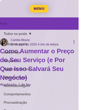
MENU
Post
Todos os posts
Camila Moura
Todos os posts
20 de ago. de 2025
4 min de leitura
Como Aumentar o Preço
Sobre Nós
do Seu Serviço (e Por
Negócios
Que Isso Salvará Seu
Negócios On-line
Negócio)
Métodos Ágeis
Atualizado:
1 de fev.
Autossabotagem
Comportamentos
Procrastinação